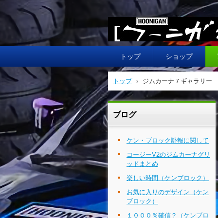
HOONIGAN フーニガン
トップ
ショップ
トップ
›
ジムカーナ７ギャラリー
ブログ
ケン・ブロック訃報に関して
コージーV2のジムカーナグリ
ッドまとめ
楽しい時間（ケンブロック）
お気に入りのデザイン（ケン
ブロック）
１０００％確信？（ケンブロ