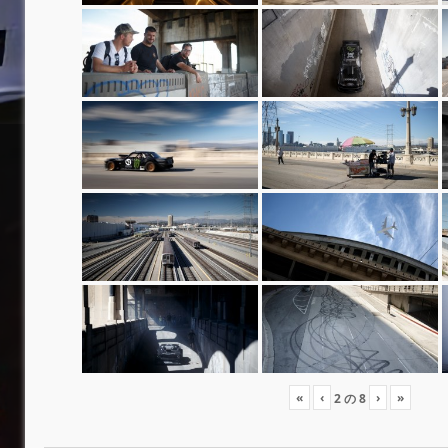
«
‹
›
»
2
の
8