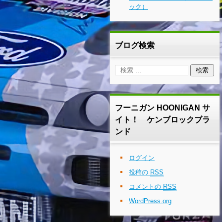
ック）
ブログ検索
フーニガン HOONIGAN サ
イト！ ケンブロックブラ
ンド
ログイン
投稿の
RSS
コメントの
RSS
WordPress.org