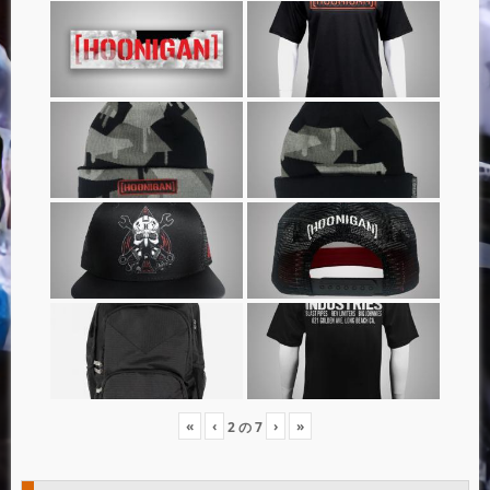
«
‹
›
»
2
の
7