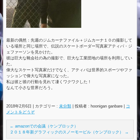
最新の偶然：先週のジムカーナファイル＋ジムカーナ１０の撮影して
いる場所と同じ場所で、伝説のスケートボーダー写真家アティバ・ジ
ェファーソンを見かけた。
彼は巨大な靴会社の為の撮影で、巨大な工業団地の場所を利用してい
た。
偉大なスケート写真家だけでなく、アティバは世界的スポーツやファ
ッションで偉大な写真家になった。
私は彼と彼の行動を見れて凄くワクワクした！
なんて小さな世界だろう。
2018年2月6日
|
カテゴリー :
未分類
|
投稿者 : hoonigan ganbare
|
コ
メントをどうぞ
←
amazonでの会議（ケンブロック）
２０１８年新グラフィックのスノーモービル（ケンブロック）
→