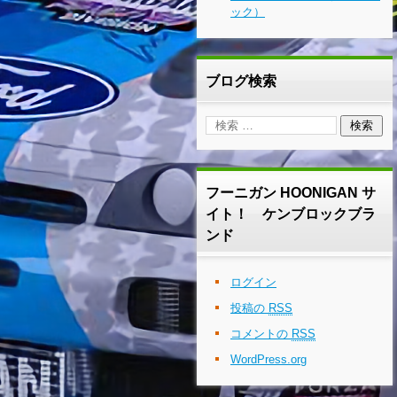
ック）
ブログ検索
フーニガン HOONIGAN サ
イト！ ケンブロックブラ
ンド
ログイン
投稿の
RSS
コメントの
RSS
WordPress.org