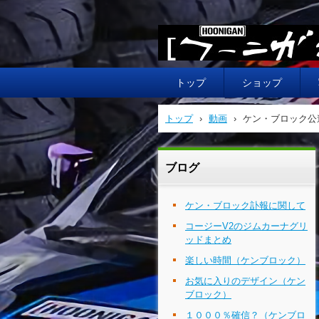
HOONIGAN フーニガン
トップ
ショップ
トップ
›
動画
›
ケン・ブロック公
ブログ
ケン・ブロック訃報に関して
コージーV2のジムカーナグリ
ッドまとめ
楽しい時間（ケンブロック）
お気に入りのデザイン（ケン
ブロック）
１０００％確信？（ケンブロ