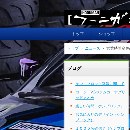
HOONIGAN フーニガン
トップ
ショップ
トップ
›
ニュース
›
営業時間変更
ブログ
ケン・ブロック訃報に関して
コージーV2のジムカーナグリ
ッドまとめ
楽しい時間（ケンブロック）
お気に入りのデザイン（ケン
ブロック）
１０００％確信？（ケンブロ