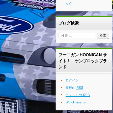
ック）
ブログ検索
フーニガン HOONIGAN サ
イト！ ケンブロックブラ
ンド
ログイン
投稿の
RSS
コメントの
RSS
WordPress.org