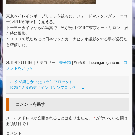
東京ベイレインボーブリッジを後ろに、フォードマスタングフーニコ
ーンRTRが華々しく見える。
トーヨータイヤからの写真で、私が先月2018年東京オートサロンに居
た時に撮影。
１０００％私たちには日本でジムカーナビデオ撮影をする事が必要だ
と確信した。
2018年2月13日
|
カテゴリー :
未分類
|
投稿者 : hoonigan ganbare
|
コ
メントをどうぞ
←
クソ楽しかった（ケンブロック）
お気に入りのデザイン（ケンブロック）
→
コメントを残す
メールアドレスが公開されることはありません。
*
が付いている欄は
必須項目です
コメント