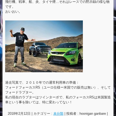
飛行機、戦車、船、炎、タイヤ煙…それはレースでの黙示録の様な物
です。
おいおい。
過去写真で、２０１０年での通常利用車の準備：
フォードフォーカスRS（ユーロ仕様ー米国での販売は無い）、そして
フォードラプター。
私の現在のラプターはツインターボで、私のフォーカスRSは米国製造
車という事を除いては、特に変わってない！
2018年2月12日
|
カテゴリー :
未分類
|
投稿者 : hoonigan ganbare
|