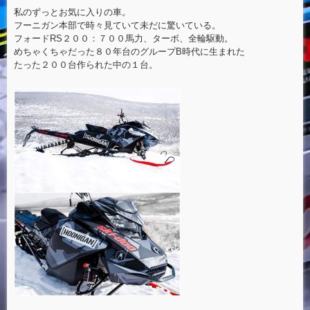
私のずっとお気に入りの車。
フーニガン本部で時々見ていて未だに驚いている。
フォードRS２００：７００馬力、ターボ、全輪駆動。
めちゃくちゃだった８０年台のグループB時代に生まれた
たった２００台作られた中の１台。