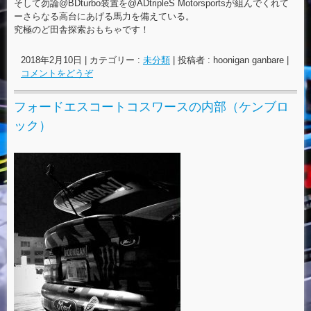
そして勿論@BDturbo装置を@ADtripleS Motorsportsが組んでくれて
ーさらなる高台にあげる馬力を備えている。
究極のど田舎探索おもちゃです！
2018年2月10日
|
カテゴリー :
未分類
|
投稿者 : hoonigan ganbare
|
コメントをどうぞ
フォードエスコートコスワースの内部（ケンブロ
ック）