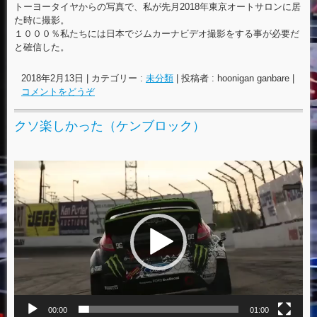
トーヨータイヤからの写真で、私が先月2018年東京オートサロンに居
た時に撮影。
１０００％私たちには日本でジムカーナビデオ撮影をする事が必要だ
と確信した。
2018年2月13日
|
カテゴリー :
未分類
|
投稿者 : hoonigan ganbare
|
コメントをどうぞ
クソ楽しかった（ケンブロック）
動
画
プ
レ
ー
ヤ
ー
00:00
01:00