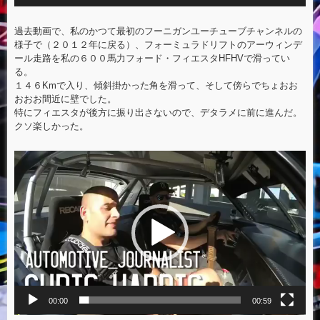
過去動画で、私のかつて最初のフーニガンユーチューブチャンネルの
様子で（２０１２年に戻る）、フォーミュラドリフトのアーウィンデ
ール走路を私の６００馬力フォード・フィエスタHFHVで滑ってい
る。
１４６Kmで入り、傾斜掛かった角を滑って、そして傍らでちょおお
おおお間近に壁でした。
特にフィエスタが後方に振り出さないので、デタラメに前に進んだ。
クソ楽しかった。
動
画
プ
レ
ー
ヤ
ー
00:00
00:59